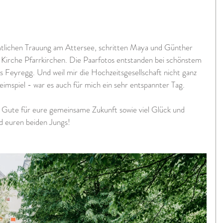
mtlichen Trauung am Attersee, schritten Maya und Günther 
r Kirche Pfarrkirchen. Die Paarfotos entstanden bei schönstem 
Feyregg. Und weil mir die Hochzeitsgesellschaft nicht ganz 
imspiel - war es auch für mich ein sehr entspannter Tag.
s Gute für eure gemeinsame Zukunft sowie viel Glück und 
d euren beiden Jungs!