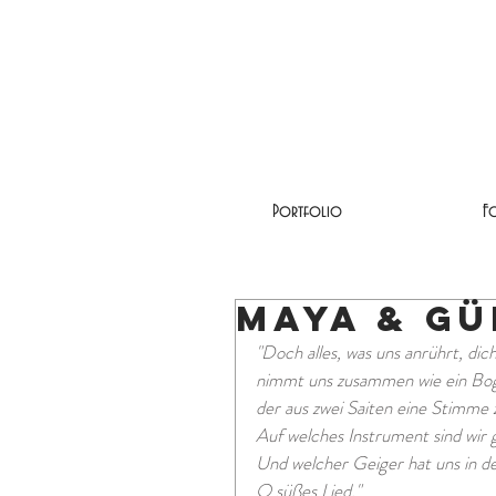
Portfolio
Fo
Maya & G
"Doch alles, was uns anrührt, dic
nimmt uns zusammen wie ein Bog
der aus zwei Saiten eine Stimme z
Auf welches Instrument sind wir
Und welcher Geiger hat uns in 
O süßes Lied."