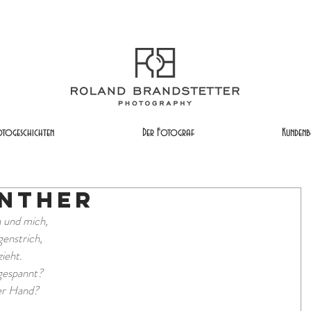
togeschichten
Der Fotograf
Kundenb
ünther
h und mich,
enstrich,
ieht.
 gespannt?
der Hand?